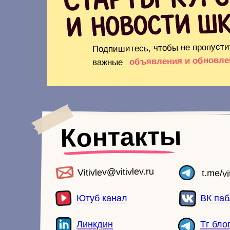
Подпишитесь, чтобы не пропусти
объявления и обновле
важные
Контакты
Vitivlev@vitivlev.ru
t.me/vi
Ютуб канал
ВК паб
Линкдин
Тг бло