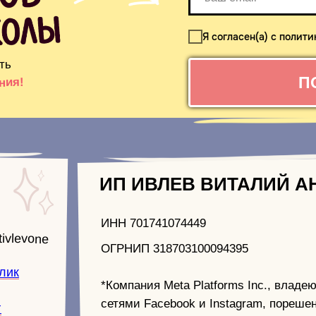
Я согласен(а) с поли
ть
П
ния!
ИП ИВЛЕВ ВИТАЛИЙ А
ИНН 701741074449
tivlevone
ОГРНИП 318703100094395
лик
*Компания Meta Platforms Inc., влад
сетями Facebook и Instagram, порешен
г