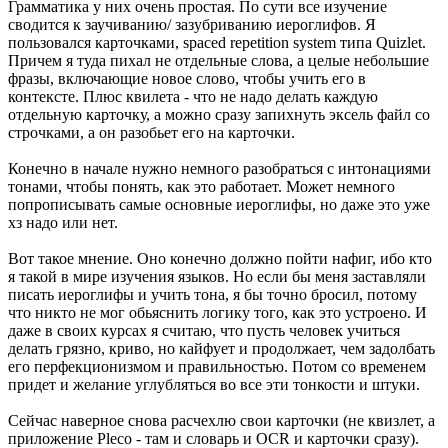
Грамматика у них очень простая. По сути все изучение
сводится к заучиванию/ зазубриванию иероглифов. Я
пользовался карточками, spaced repetition system типа Quizlet.
Причем я туда пихал не отдельные слова, а целые небольшие
фразы, включающие новое слово, чтобы учить его в
контексте. Плюс квилета - что не надо делать каждую
отдельную карточку, а можно сразу запихнуть эксель файл со
строчками, а он разобьет его на карточки.
Конечно в начале нужно немного разобраться с интонациями
тонами, чтобы понять, как это работает. Может немного
попрописывать самые основные иероглифы, но даже это уже
хз надо или нет.
Вот такое мнение. Оно конечно должно пойти нафиг, ибо кто
я такой в мире изучения языков. Но если бы меня заставляли
писать иероглифы и учить тона, я бы точно бросил, потому
что никто не мог обьяснить логику того, как это устроено. И
даже в своих курсах я считаю, что пусть человек учиться
делать грязно, криво, но кайфует и продолжает, чем задолбать
его перфекционизмом и правильностью. Потом со временем
придет и желание углубляться во все эти тонкости и штуки.
Сейчас наверное снова расчехлю свои карточки (не квизлет, а
приложение Pleco - там и словарь и OCR и карточки сразу).