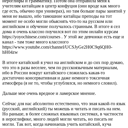
иероглифы и грамматику. Потом она отправила меня к
учителям китайцам в центр конфуция (они вроде как много
где есть, обычно при универах), но там больше пары занятий у
меня не вышло, ибо тамошние китайцы преподы на тот
момент не особо могли обьяснять что-то на русском или
английском и обучение получалось странным. В итоге я сел
дома и очень классно поучился вот по этим онлайн курсам
https://yoyochinese.com/courses . У этой же девчонки есть еще и
канал - там тоже много классного
https://www.youtube.com/channel/UCSJyGe2H0C9q6QH0-
hH04zw
В итоге китайский я учил на английском и до сих пор думаю,
что это в разы веселее, чем по русскоязычным материалам,
ибо в России вокруг китайского сложилась какая-то
достаточно консервативная и даже немного токсичная
атмосфера (я не то, чтобы углублялся, но немного словил).
Дальше мое очень вредное и ламерское мнение.
Сейчас для нас абсолютно естественно, что зная какой-то язык
(русский, английский) ты можешь и читать и писать на нем.
Но раньше, в более сложных языковых системах, в частности
в иероглифике, много людей могли читать, но писать не
могли. Так вот, когда начинаешь учить китайский, куча