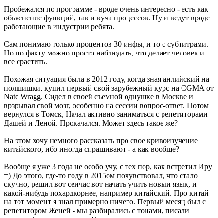
Пробежался по программе - вроде очень интересно - есть как
обьяснение функций, так и куча процессов. Ну и ведут вроде
работающие в индустрии ребята.
Сам понимаю только процентов 30 инфы, и то с субтитрами.
Но по факту можно просто наблюдать, что делает человек и
все срастить.
Похожая ситуация была в 2012 году, когда зная анлийский на
полшишки, купил первый свой зарубежный курс на CGMA от
Nate Wragg. Сидел в своей съемной однушке в Москве и
врзрывал свой мозг, особенно на сессии вопрос-ответ. Потом
вернулся в Томск, Начал активно заниматься с репетиторами
Дашей и Леной. Прокачался. Может здесь такое же?
На этом хочу немного рассказать про свое кривоизучение
китайского, ибо иногда спрашивают - а как вообще?
Вообще я уже 3 года не особо учу, с тех пор, как встретил Иру
=) До этого, где-то году в 2015ом почувствовал, что стало
скучно, решил вот сейчас вот начать учить новый язык, и
какой-нибудь похардкорнее, например китайский. Про китай
на тот момент я знал примерно ничего. Первый месяц был с
репетитором Женей - мы разбирались с тонами, писали