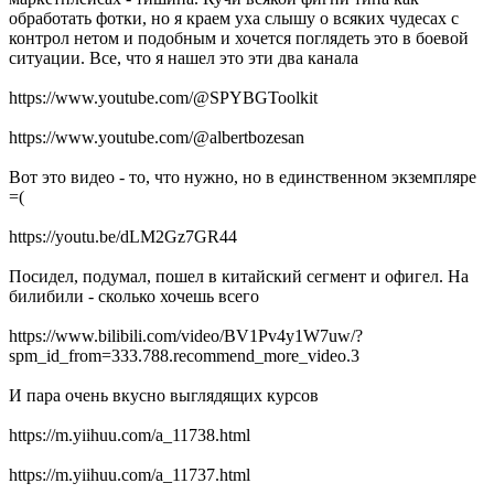
обработать фотки, но я краем уха слышу о всяких чудесах с
контрол нетом и подобным и хочется поглядеть это в боевой
ситуации. Все, что я нашел это эти два канала
https://www.youtube.com/@SPYBGToolkit
https://www.youtube.com/@albertbozesan
Вот это видео - то, что нужно, но в единственном экземпляре
=(
https://youtu.be/dLM2Gz7GR44
Посидел, подумал, пошел в китайский сегмент и офигел. На
билибили - сколько хочешь всего
https://www.bilibili.com/video/BV1Pv4y1W7uw/?
spm_id_from=333.788.recommend_more_video.3
И пара очень вкусно выглядящих курсов
https://m.yiihuu.com/a_11738.html
https://m.yiihuu.com/a_11737.html