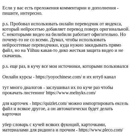
Если у вас есть преложения комментарии и дополнения -
пишите, интересно.
p.s. Пробовал использовать онлайн переводчик от яндекса,
который нейросетью добавляет перевод поверх оригинальной.
С некоторыми видео на билибили работает офигительно. Но
почему-то не со всеми. Думал, чтобы использовать
нейросетевые переводчики, куда нужно закидывать прямо
файл, но на Yiihuu какая-то дико жесткая защита видео и не
скачаешь.
p.s. еще раз, в кучу все мои источники, которыми пользовался
Онлайн курсы - https://yoyochinese.com/ и их ютуб канал
тут много диалогов - заслушивал их по куче раз чтобы
прокачать листенинг https://www.melnyks.com/
для карточек - https://quizlet.com/ можно импортировать ексель
файл и всякое другое, а он автоматически будет делать
карточки
убер словарь с кучей всяких фукнций, карточками,
материалами для ридинга и прочим - https://www.pleco.com/