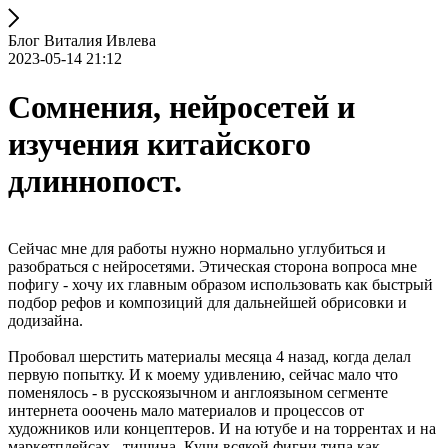
Блог Виталия Ивлева
2023-05-14 21:12
Сомнения, нейросетей и
изучения китайского
длиннопост.
Сейчас мне для работы нужно нормально углубиться и
разобраться с нейросетями. Этическая сторона вопроса мне
пофигу - хочу их главным образом использовать как быстрый
подбор рефов и композиций для дальнейшей обрисовки и
додизайна.
Пробовал шерстить материалы месяца 4 назад, когда делал
первую попытку. И к моему удивлению, сейчас мало что
поменялось - в русскоязычном и англоязыном сегменте
интернета ооочень мало материалов и процессов от
художников или концептеров. И на ютубе и на торрентах и на
маркетплейсах - тишина. Кучи всякой фигни типа как