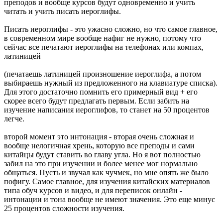
преподов и вообще курсов будут одновременно и учить
читать и учить писать иероглифы.
Писать иероглифы - это ужасно сложно, но что самое главное,
в современном мире вообще нафиг не нужно, потому что
сейчас все печатают иероглифы на телефонах или компах,
латиницей
(печатаешь латиницей произношение иероглифа, а потом
выбираешь нужный из предложенного на клавиатуре списка).
Для этого достаточно помнить его примерный вид + его
скорее всего будут предлагать первым. Если забить на
изучение написания иероглифов, то станет на 50 процентов
легче.
второй момент это интонация - вторая очень сложная и
вообще нелогичная хрень, которую все преподы и сами
китайцы будут ставить во главу угла. Но я вот полностью
забил на это при изучении и более менее мог нормально
общаться. Пусть и звучал как чучмек, но мне опять же было
пофигу. Самое главное, для изучения китайских материалов
типа обуч курсов и видео, и для переписок онлайн -
интонации и тона вообще не имеют значения. Это еще минус
25 процентов сложности изучения.