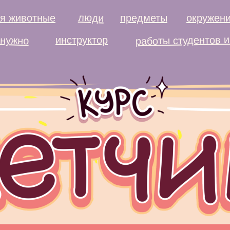
люди
ия животные
предметы
окружен
работы студентов 
 нужно
инструктор