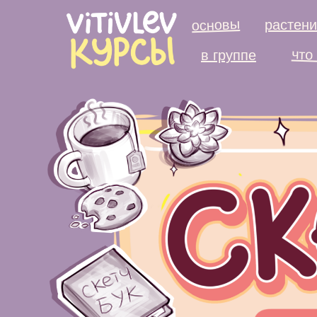
основы
растен
что
в группе