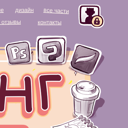
все части
ие
дизайн
и отзывы
контакты