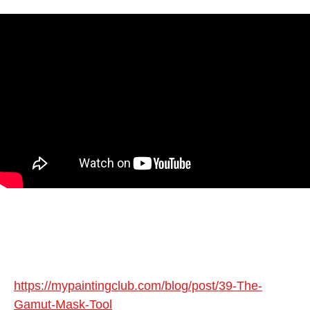
https://mypaintingclub.com/blog/post/39-The-
Gamut-Mask-Tool