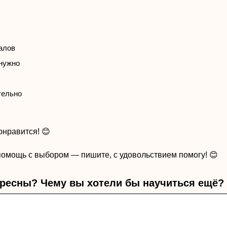
алов
 нужно
тельно
онравится! 😊
помощь с выбором — пишите, с удовольствием помогу! 😊
ересны? Чему вы хотели бы научиться ещё?