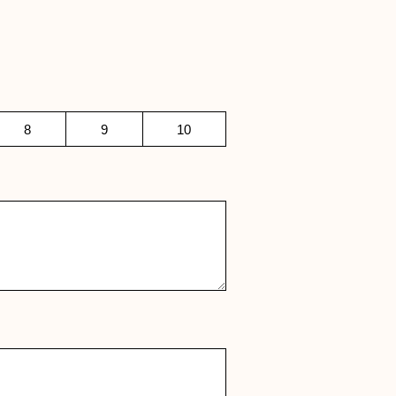
8
9
10