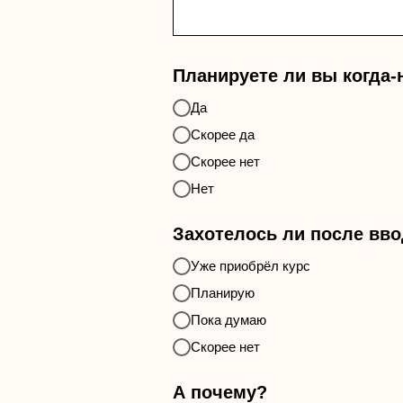
Планируете ли вы когда-
Да
Скорее да
Скорее нет
Нет
Захотелось ли после вв
Уже приобрёл курс
Планирую
Пока думаю
Скорее нет
А почему?