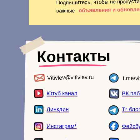
Подпишитесь, чтобы не пропусти
объявления и обновле
важные
Контакты
Vitivlev@vitivlev.ru
t.me/vi
Ютуб канал
ВК паб
Линкдин
Тг бло
Инстаграм*
Фейсбу