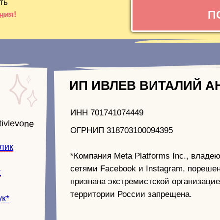
ть
П
ния!
ИП ИВЛЕВ ВИТАЛИЙ А
ИНН 701741074449
tivlevone
ОГРНИП 318703100094395
лик
*Компания Meta Platforms Inc., влад
сетями Facebook и Instagram, порешен
г
признана экстремистской организацие
территории России запрещена.
к*