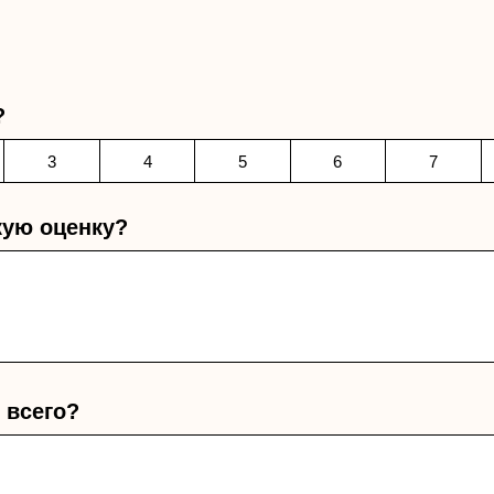
?
3
4
5
6
7
кую оценку?
 всего?