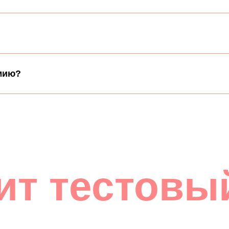
омию?
ит тестовы