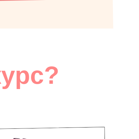
курс?