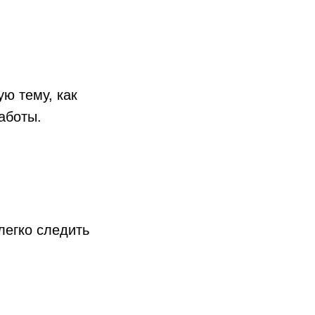
ю тему, как
аботы.
легко следить