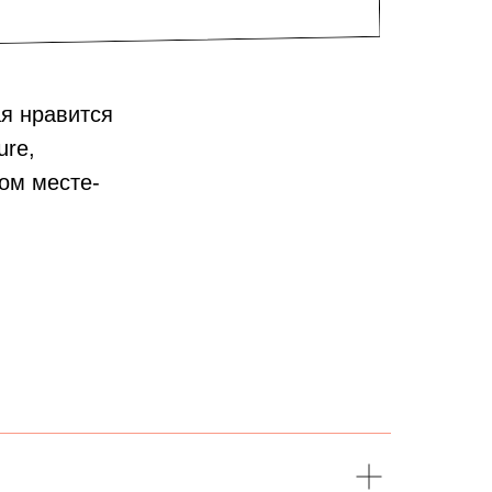
ая нравится
ure,
ном месте-